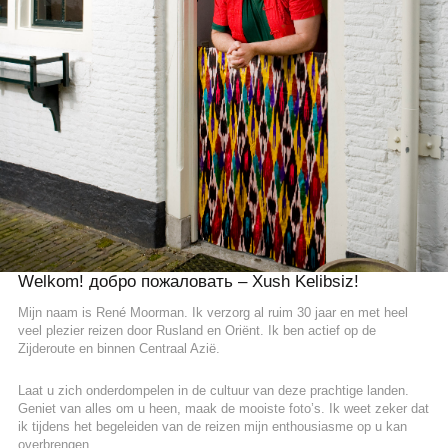
Welkom! добро пожаловать – Xush Kelibsiz!
Mijn naam is René Moorman. Ik verzorg al ruim 30 jaar en met heel
veel plezier reizen door Rusland en Oriënt. Ik ben actief op de
Zijderoute en binnen Centraal Azië.
Laat u zich onderdompelen in de cultuur van deze prachtige landen.
Geniet van alles om u heen, maak de mooiste foto’s. Ik weet zeker dat
ik tijdens het begeleiden van de reizen mijn enthousiasme op u kan
overbrengen.